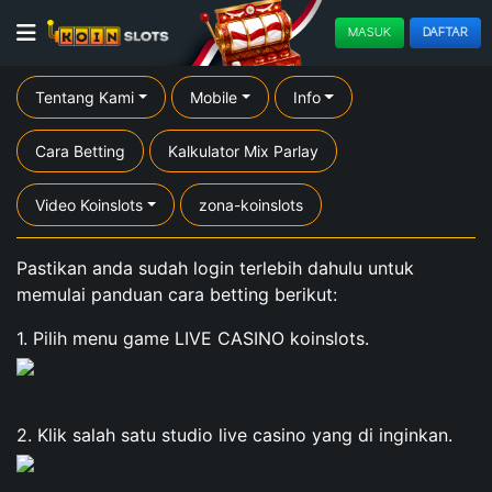
MASUK
DAFTAR
Tentang Kami
Mobile
Info
Cara Betting
Kalkulator Mix Parlay
Video Koinslots
zona-koinslots
Pastikan anda sudah login terlebih dahulu untuk
memulai panduan cara betting berikut:
1. Pilih menu game LIVE CASINO koinslots.
2. Klik salah satu studio live casino yang di inginkan.